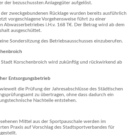
r der bezuschussten Anlagegüter aufgelöst.
 der zweckgebundenen Rücklage wurden bereits ausführlich
 jetzt vorgeschlagene Vorgehensweise führt zu einer
n Abwasserbetriebes i.H.v. 168 T€. Der Betrag wird ab dem
shalt ausgeschüttet.
t eine Sondersitzung des Betriebsausschusses einzuberufen.
chenbroich
r Stadt Korschenbroich wird zukünftig und rückwirkend ab
cher Entsorgungsbetrieb
nwieweit die Prüfung der Jahresabschlüsse des Städtischen
ngsprüfungsamt zu übertragen, ohne dass dadurch ein
ungstechnische Nachteile entstehen.
esehenen Mittel aus der Sportpauschale werden im
ten Praxis auf Vorschlag des Stadtsportverbandes für
estellt.