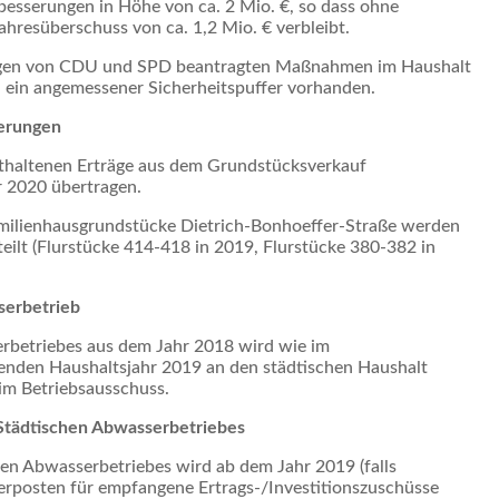
besserungen in Höhe von ca. 2 Mio. €, so dass ohne
hresüberschuss von ca. 1,2 Mio. € verbleibt.
rägen von CDU und SPD beantragten Maßnahmen im Haushalt
ch ein angemessener Sicherheitspuffer vorhanden.
erungen
nthaltenen Erträge aus dem Grundstücksverkauf
r 2020 übertragen.
amilienhausgrundstücke Dietrich-Bonhoeffer-Straße werden
eilt (Flurstücke 414-418 in 2019, Flurstücke 380-382 in
serbetrieb
rbetriebes aus dem Jahr 2018 wird wie im
enden Haushaltsjahr 2019 an den städtischen Haushalt
 im Betriebsausschuss.
Städtischen Abwasserbetriebes
n Abwasserbetriebes wird ab dem Jahr 2019 (falls
erposten für empfangene Ertrags-/Investitionszuschüsse