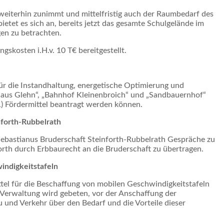
weiterhin zunimmt und mittelfristig auch der Raumbedarf des
bietet es sich an, bereits jetzt das gesamte Schulgelände im
en zu betrachten.
skosten i.H.v. 10 T€ bereitgestellt.
ür die Instandhaltung, energetische Optimierung und
thaus Glehn“, „Bahnhof Kleinenbroich“ und „Sandbauernhof“
1) Fördermittel beantragt werden können.
nforth-Rubbelrath
 Sebastianus Bruderschaft Steinforth-Rubbelrath Gespräche zu
forth durch Erbbaurecht an die Bruderschaft zu übertragen.
indigkeitstafeln
tel für die Beschaffung von mobilen Geschwindigkeitstafeln
 Verwaltung wird gebeten, vor der Anschaffung der
 und Verkehr über den Bedarf und die Vorteile dieser