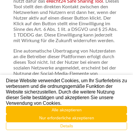
nutzt dafür das
eRecht24 Safe Sharing Tool
. Dieses
Tool stellt den direkten Kontakt zwischen den
Netzwerken und Nutzern erst dann her, wenn der
Nutzer aktiv auf einen dieser Button klickt. Der
Klick auf den Button stellt eine Einwilligung im
Sinne des Art. 6 Abs. 1 lit. a DSGVO und § 25 Abs.
1 TDDDG dar. Diese Einwilligung kann jederzeit
mit Wirkung für die Zukunft widerrufen werden.
Eine automatische Übertragung von Nutzerdaten
an die Betreiber dieser Plattformen erfolgt durch
dieses Tool nicht. Ist der Nutzer bei einem der
sozialen Netzwerke angemeldet, erscheint bei der
Nutzung der Social-Media-Elemente von
Facebook, X & Co. ein Informations-Fenster, in
Diese Website verwendet Cookies, um Ihr Surferlebnis zu
dem der Nutzer den Text vor dem Absenden
verbessern und die ordnungsgemäße Funktion der
bestätigen kann.
Website sicherzustellen. Durch die weitere Nutzung
dieser Seite bestätigen und akzeptieren Sie unsere
Unsere Nutzer können die Inhalte dieser Seite
Verwendung von Cookies.
datenschutzkonform in sozialen Netzwerken
Alle akzeptieren
teilen, ohne dass komplette Surf-Profile durch die
Betreiber der Netzwerke erstellt werden.
Nur erforderliche akzeptieren
Details
Der Einsatz des Dienstes erfolgt, um die gesetzlich