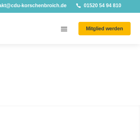
akt@cdu-korschenbroich.de
01520 54 94 810

Mitglied werden